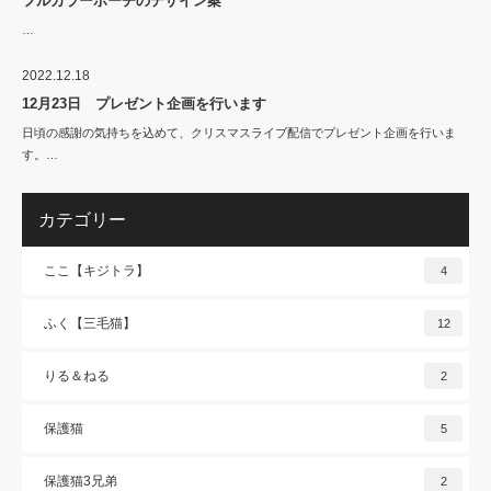
フルカラーポーチのデザイン案
…
2022.12.18
12月23日 プレゼント企画を行います
日頃の感謝の気持ちを込めて、クリスマスライブ配信でプレゼント企画を行いま
す。…
カテゴリー
ここ【キジトラ】
4
ふく【三毛猫】
12
りる＆ねる
2
保護猫
5
保護猫3兄弟
2