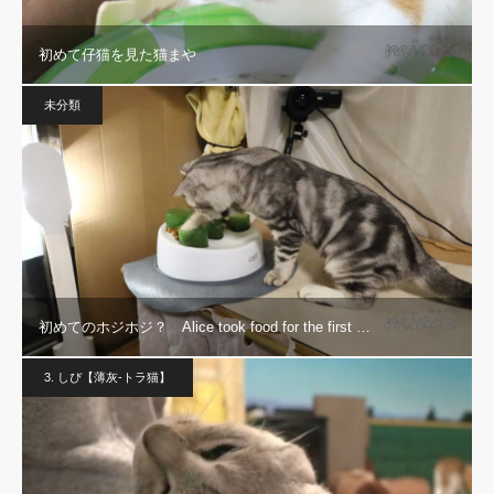
初めて仔猫を見た猫まや
未分類
初めてのホジホジ？ Alice took food for the first …
3. しぴ【薄灰-トラ猫】