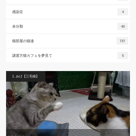
感染症
4
未分類
40
猫部屋の猫達
737
譲渡方猫カフェを夢見て
5
1. みけ【三毛猫】