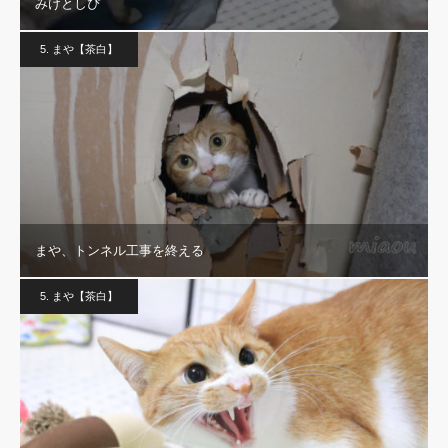
みけとしぴ
5. まや【茶白】
まや、トンネル工事を終える
5. まや【茶白】