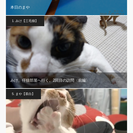
本日のまや
1. みけ【三毛猫】
みけ、仔猫部屋へ行く。2回目の訪問〈前編〉
5. まや【茶白】