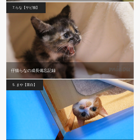
7.らな【サビ猫】
仔猫らなの成長備忘記録
5. まや【茶白】