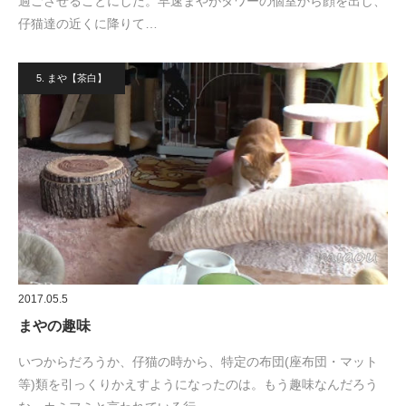
過ごさせることにした。早速まやがタワーの個室から顔を出し、
仔猫達の近くに降りて…
5. まや【茶白】
2017.05.5
まやの趣味
いつからだろうか、仔猫の時から、特定の布団(座布団・マット
等)類を引っくりかえすようになったのは。もう趣味なんだろう