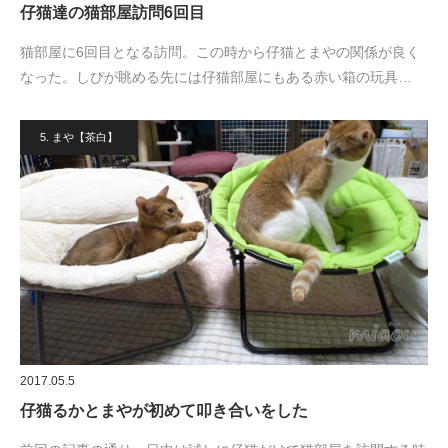
仔猫達の猫部屋訪問6回目
猫部屋に6回目となる訪問。この時から仔猫とまやの関係が良く
なった。しぴが眺める先には仔猫部屋にもある赤い箱の玩具…
5. まや【茶白】
2017.05.5
仔猫るかとまやが初めて叩き合いをした