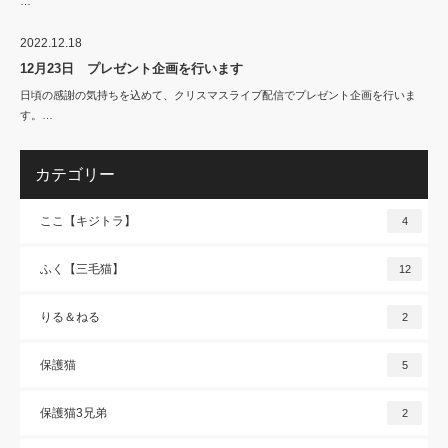
…
2022.12.18
12月23日 プレゼント企画を行います
日頃の感謝の気持ちを込めて、クリスマスライブ配信でプレゼント企画を行いま
す。…
カテゴリー
ここ【キジトラ】
4
ふく【三毛猫】
12
りる＆ねる
2
保護猫
5
保護猫3兄弟
2