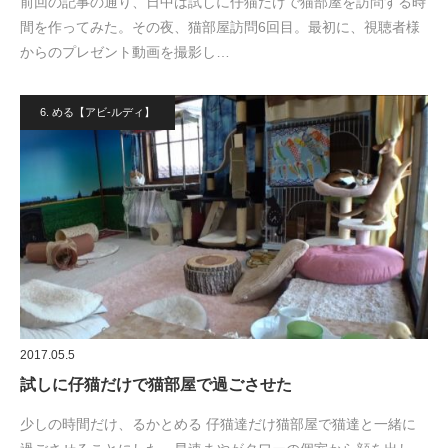
前回の記事の通り、日中は試しに仔猫だけで猫部屋を訪問する時
間を作ってみた。その夜、猫部屋訪問6回目。最初に、視聴者様
からのプレゼント動画を撮影し…
6. める【アビ-ルディ】
2017.05.5
試しに仔猫だけで猫部屋で過ごさせた
少しの時間だけ、るかとめる 仔猫達だけ猫部屋で猫達と一緒に