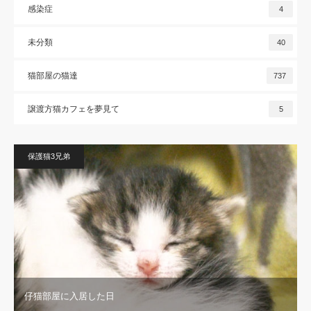
感染症
4
未分類
40
猫部屋の猫達
737
譲渡方猫カフェを夢見て
5
保護猫3兄弟
仔猫部屋に入居した日