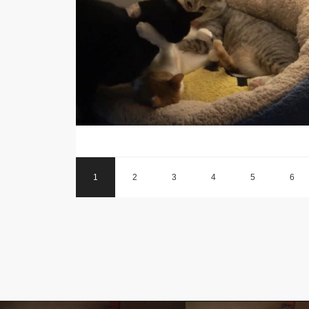
1
2
3
4
5
6
5. まや【茶白】
5. まや【茶白】