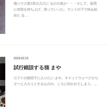
猫ハウス第1室の入口に るかの姿が・・・そして、器用
に布団を持ち上げ、潜っていった。マットの下で休み始
めた る…
2019.03.15
試行錯誤する猫 まや
ロフトの猫団子に入りたい まや。キャットウォークから
そーと入ろうとするものの、くろに叩かれてしまう。…