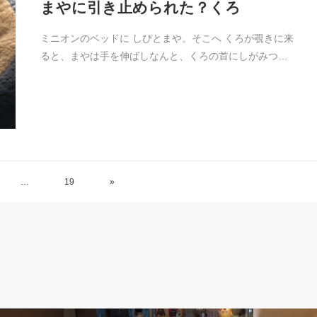
まやに引き止められた？くろ
ミニオンのベッドに しぴとまや。そこへ くろが覗きに来
ると、まやは手を伸ばしなんと、くろの首にしがみつ…
…
19
»
5. まや【茶白】
7.らな【サビ