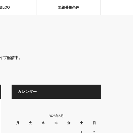
BLOG
里親募集条件
イブ配信中。
カレンダー
2026年8月
月
火
水
木
金
土
日
1
2