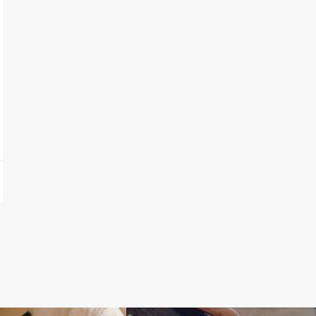
猫】
3. しぴ【薄灰-トラ猫】