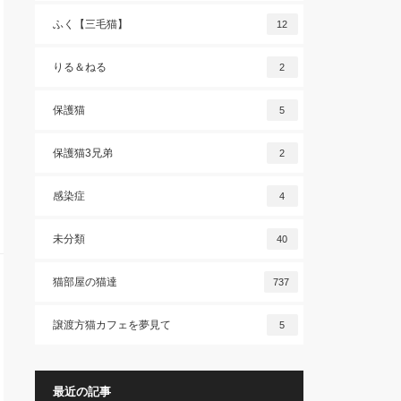
ふく【三毛猫】
12
りる＆ねる
2
保護猫
5
保護猫3兄弟
2
感染症
4
未分類
40
猫部屋の猫達
737
譲渡方猫カフェを夢見て
5
最近の記事