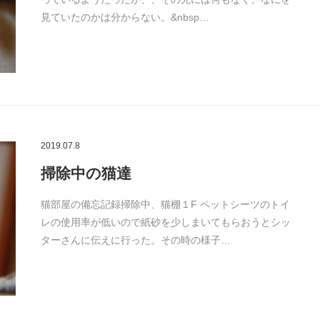
見ていたのかは分からない。&nbsp…
2019.07.8
掃除中の猫達
猫部屋の備忘記録掃除中、猫棚１F ペットシーツのトイ
レの使用率が低いので紙砂を少しまいてもらおうとシッ
ターさんに伝えに行った。その時の様子…