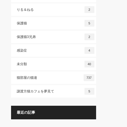
りる＆ねる
2
保護猫
5
保護猫3兄弟
2
感染症
4
未分類
40
猫部屋の猫達
737
譲渡方猫カフェを夢見て
5
最近の記事