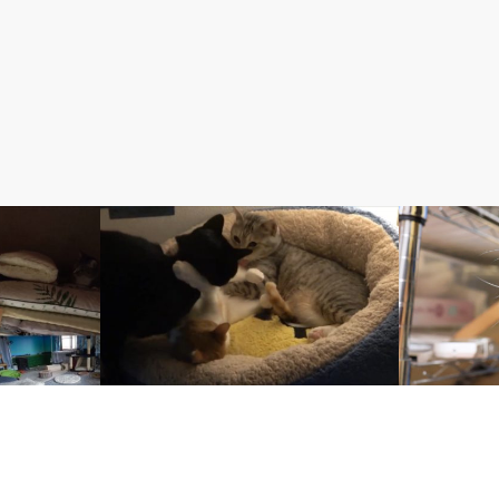
2. くろ【黒猫】
ふく【三毛猫
まやに引き止められた？くろ
子猫ふく、治っ