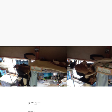
5. まや【茶白】
5. まや【茶白】
メニュー
まやが落下！慌てるるか
今朝のまやと仔猫達
ホーム