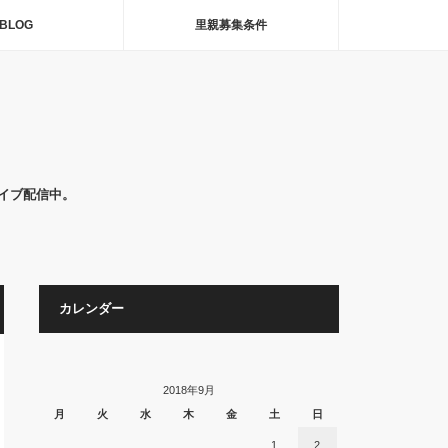
BLOG
里親募集条件
イブ配信中。
カレンダー
2018年9月
月
火
水
木
金
土
日
1
2