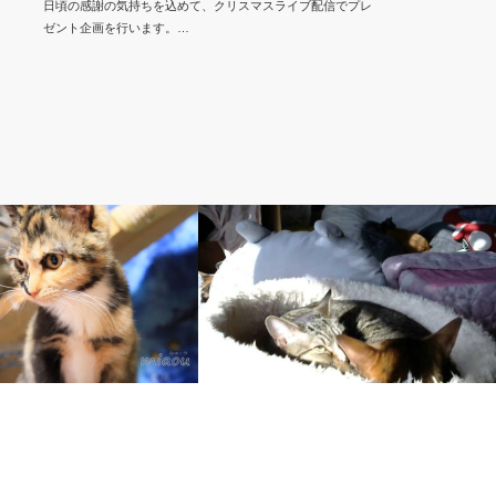
日頃の感謝の気持ちを込めて、クリスマスライブ配信でプレ
ゼント企画を行います。…
】
3. みみ【灰-トラ猫】
アビシニアンと猫団子する猫みみ
てきたか？ Kitten