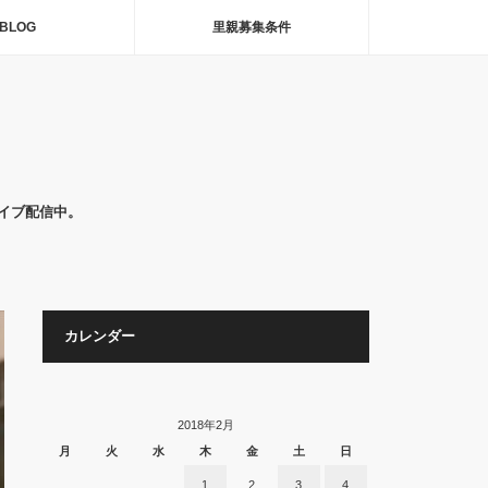
BLOG
里親募集条件
イブ配信中。
カレンダー
2018年2月
月
火
水
木
金
土
日
1
2
3
4