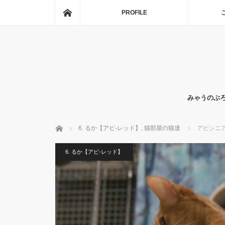
ホーム
PROFILE
みゃうのぶ
ホーム
6. るか【アビ-レッド】
,
猫部屋の猫達
アビシニ
6. るか【アビ-レッド】