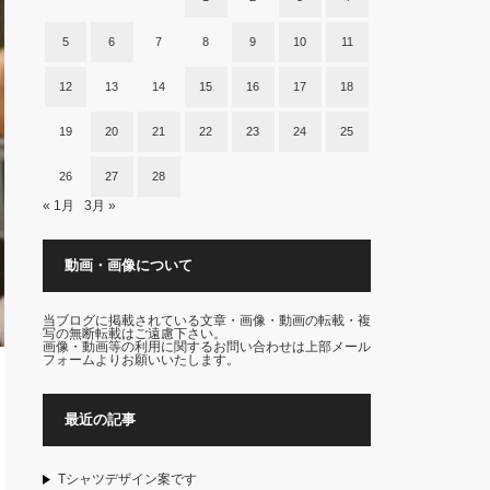
5
6
7
8
9
10
11
12
13
14
15
16
17
18
19
20
21
22
23
24
25
26
27
28
« 1月
3月 »
動画・画像について
当ブログに掲載されている文章・画像・動画の転載・複
写の無断転載はご遠慮下さい。
画像・動画等の利用に関するお問い合わせは上部メール
フォームよりお願いいたします。
最近の記事
Tシャツデザイン案です