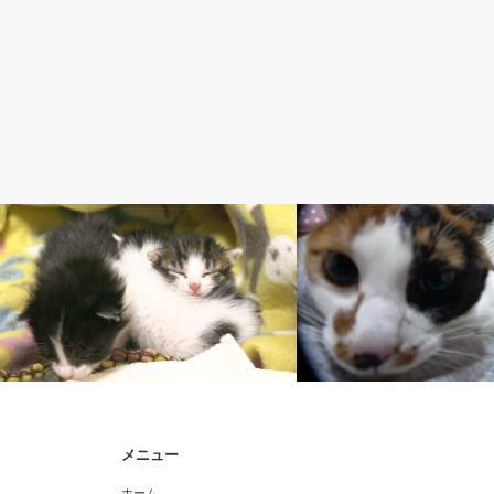
保護猫3兄弟
1. みけ【三毛猫】
メニュー
保護仔猫 3匹が仔猫部屋にやってきた。
みけ、仔猫部屋へ行く。2
ホーム