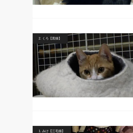
2. くろ【黒猫】
1. みけ【三毛猫】