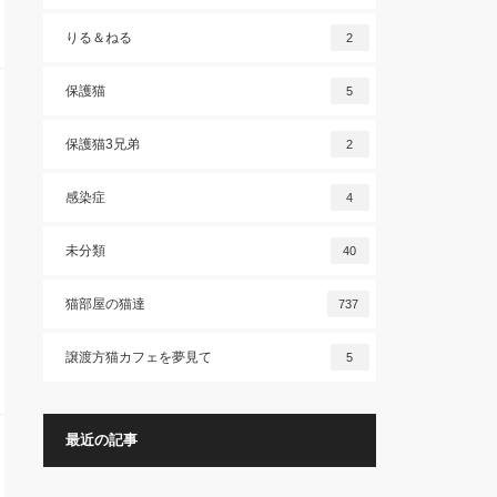
りる＆ねる
2
保護猫
5
保護猫3兄弟
2
感染症
4
未分類
40
猫部屋の猫達
737
譲渡方猫カフェを夢見て
5
最近の記事