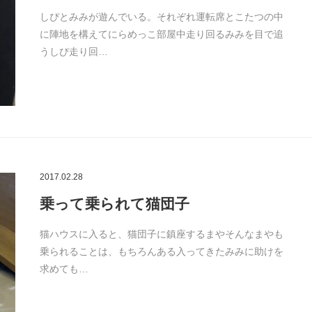
しぴとみみが遊んでいる。それぞれ運転席とこたつの中
に陣地を構えてにらめっこ部屋中走り回るみみを目で追
うしぴ走り回…
2017.02.28
乗って乗られて猫団子
猫ハウスに入ると、猫団子に鎮座するまやそんなまやも
乗られることは、もちろんある入ってきたみみに助けを
求めても…