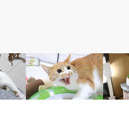
5. まや【茶白】
未分類
初めて仔猫を見た猫まや
回目の訪問
初めてのホジホジ？