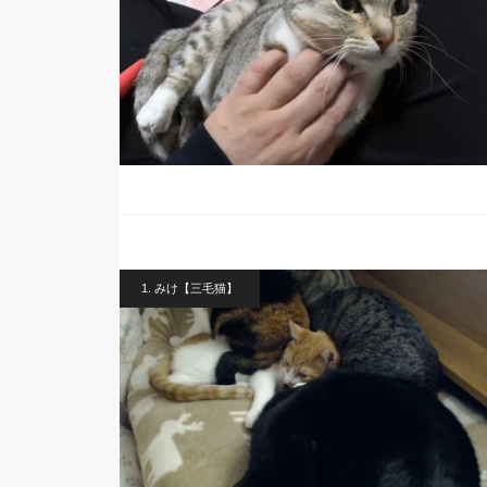
1. みけ【三毛猫】