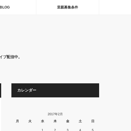
BLOG
里親募集条件
イブ配信中。
カレンダー
2017年2月
月
火
水
木
金
土
日
1
2
3
4
5