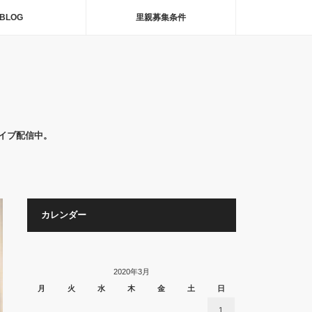
BLOG
里親募集条件
イブ配信中。
カレンダー
2020年3月
月
火
水
木
金
土
日
1