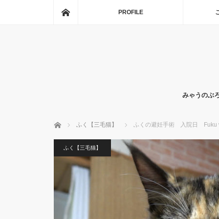
ホーム
PROFILE
みゃうのぶ
ホーム
ふく【三毛猫】
ふくの避妊手術 入院日 Fuku was hos
ふく【三毛猫】