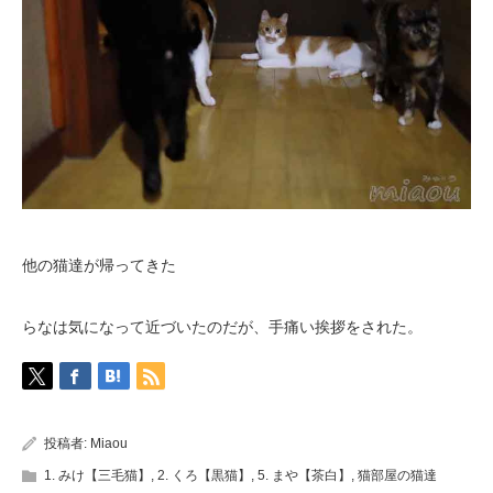
他の猫達が帰ってきた
らなは気になって近づいたのだが、手痛い挨拶をされた。
投稿者:
Miaou
1. みけ【三毛猫】
,
2. くろ【黒猫】
,
5. まや【茶白】
,
猫部屋の猫達