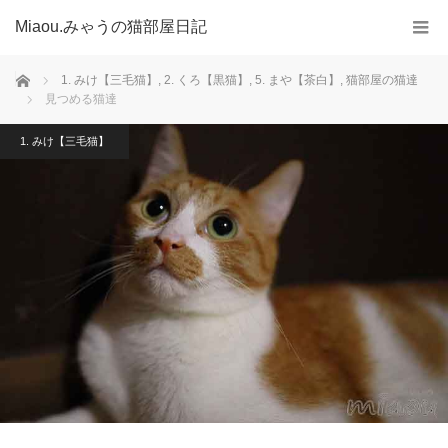
Miaou.みゃうの猫部屋日記
ホーム
1. みけ【三毛猫】
,
2. くろ【黒猫】
,
5. まや【茶白】
,
猫部屋の猫達
見つめる猫達
1. みけ【三毛猫】