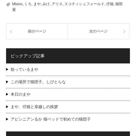
Miaou
,
くろ
,
まや
,
みけ
,
アリス
,
スコティシュフォールド
,
仔猫
,
猫部
屋
前のページ
次のページ
ピックアップ記事
狙っているまや
この場所で猫団子。しぴとらな
本日のまや
まや、仔猫と扉越しの挨拶
アビシニアンるか 猫ベッドで初めての猫団子