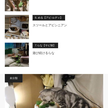
6. める【アビ-ルディ】
スツールとアビシニアン
7.らな【サビ猫】
遊び続けるらな
未分類