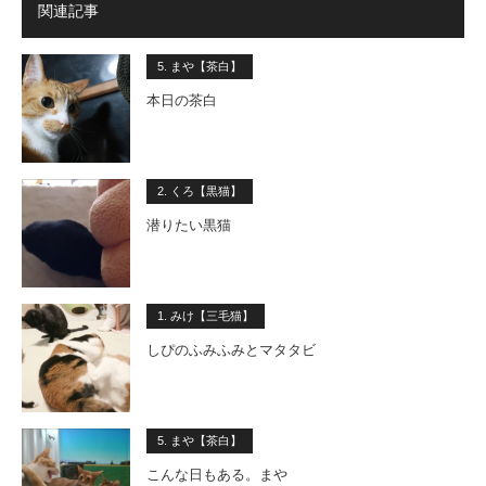
関連記事
5. まや【茶白】
本日の茶白
2. くろ【黒猫】
潜りたい黒猫
1. みけ【三毛猫】
しぴのふみふみとマタタビ
5. まや【茶白】
こんな日もある。まや