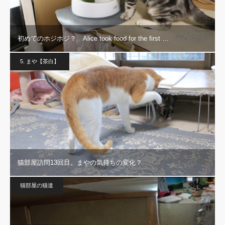
初めてのホジホジ？ Alice took food for the first …
5. まや【茶白】
猫部屋訪問13回目。まやの気持ちの変化？
猫部屋の猫達