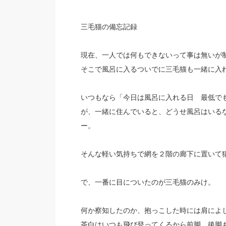
三毛猫の備忘記録
現在、一人では何もできないって事は無いが
そこで風呂に入るついでに三毛猫も一緒に入
いつもなら「今日は風呂に入れる日 最低で
が、一緒に住んでいると、どうせ風呂はいる
ー。
そんな軽い気持ちで網を２階の廊下に置いて
で、一番に目についたのが三毛猫のみけ。
何か察知したのか、抱っこした時には肩によ
茶白はいつも飛び登ってくるから前脚、後脚