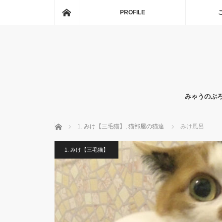
ホーム
PROFILE
みゃうのぶ
ホーム
1. みけ【三毛猫】
,
猫部屋の猫達
みけ風呂
1. みけ【三毛猫】