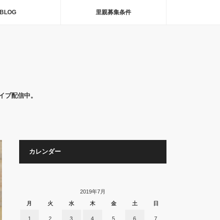
BLOG
里親募集条件
イブ配信中。
カレンダー
2019年7月
月
火
水
木
金
土
日
1
2
3
4
5
6
7