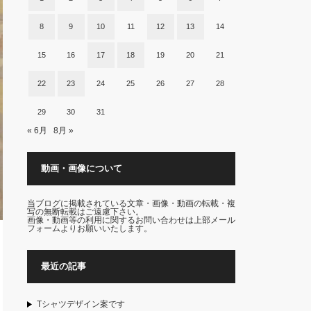
8
9
10
11
12
13
14
15
16
17
18
19
20
21
22
23
24
25
26
27
28
29
30
31
« 6月
8月 »
動画・画像について
当ブログに掲載されている文章・画像・動画の転載・複
写の無断転載はご遠慮下さい。
画像・動画等の利用に関するお問い合わせは上部メール
フォームよりお願いいたします。
最近の記事
Tシャツデザイン案です