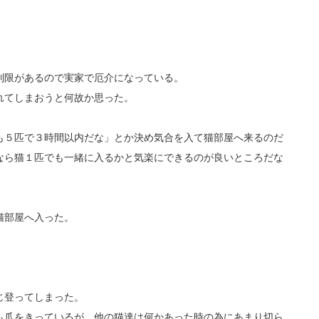
制限があるので実家で厄介になっている。
れてしまおうと何故か思った。
も５匹で３時間以内だな」とか決め気合を入て猫部屋へ来るのだ
なら猫１匹でも一緒に入るかと気楽にできるのが良いところだな
猫部屋へ入った。
じ登ってしまった。
も爪をきっているが、他の猫達は何かあった時の為にあまり切ら