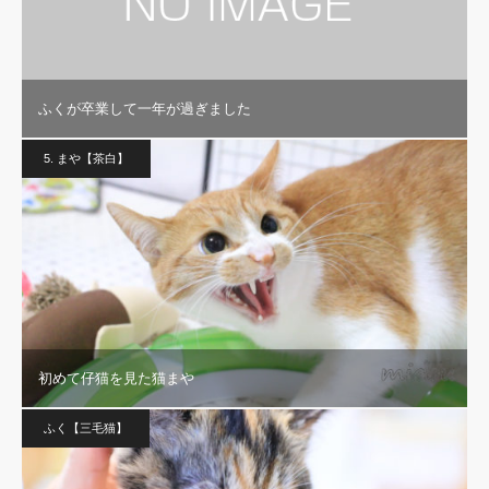
ふくが卒業して一年が過ぎました
5. まや【茶白】
初めて仔猫を見た猫まや
ふく【三毛猫】