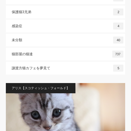
保護猫3兄弟
2
感染症
4
未分類
40
猫部屋の猫達
737
譲渡方猫カフェを夢見て
5
アリス【スコティッシュ・フォールド】