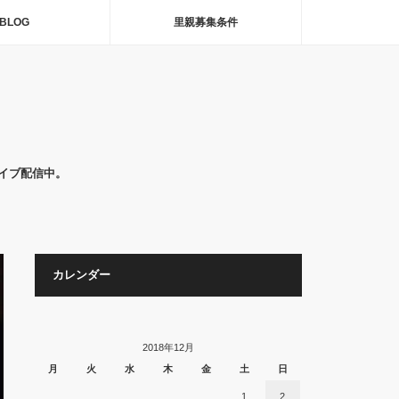
BLOG
里親募集条件
イブ配信中。
カレンダー
2018年12月
月
火
水
木
金
土
日
1
2