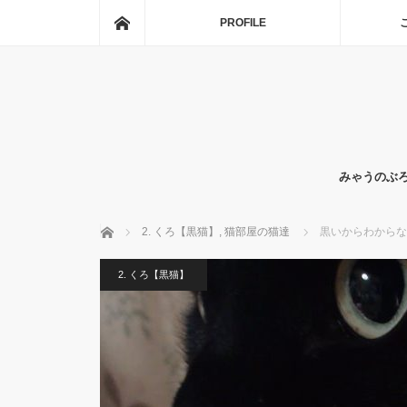
ホーム
PROFILE
みゃうのぶ
ホーム
2. くろ【黒猫】
,
猫部屋の猫達
黒いからわからな
2. くろ【黒猫】