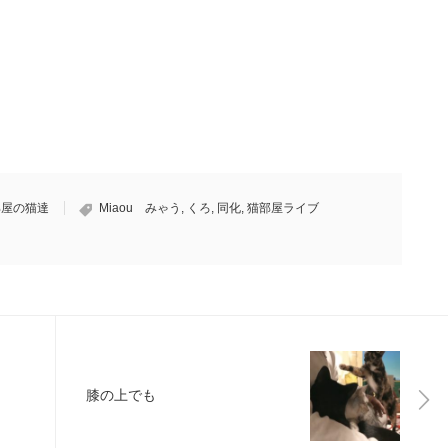
部屋の猫達
Miaou みゃう
,
くろ
,
同化
,
猫部屋ライブ
膝の上でも