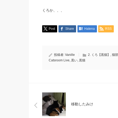
くろか、、、
Post
Share
Hatena
RSS
投稿者:
Vanille
2. くろ【黒猫】
,
猫
Catsroom Live
,
黒い
,
黒猫
移動したみけ