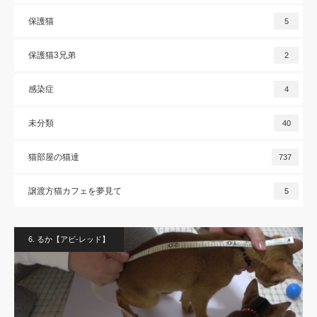
保護猫
5
保護猫3兄弟
2
感染症
4
未分類
40
猫部屋の猫達
737
譲渡方猫カフェを夢見て
5
6. るか【アビ-レッド】