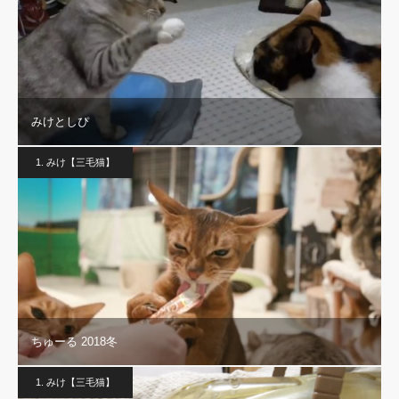
みけとしぴ
1. みけ【三毛猫】
ちゅーる 2018冬
1. みけ【三毛猫】