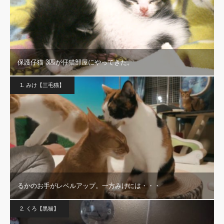
保護仔猫 3匹が仔猫部屋にやってきた。
1. みけ【三毛猫】
るかのお手がレベルアップ。一方みけには・・・
2. くろ【黒猫】