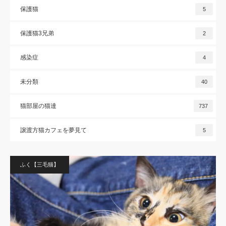
保護猫
5
保護猫3兄弟
2
感染症
4
未分類
40
猫部屋の猫達
737
譲渡方猫カフェを夢見て
5
ふく【三毛猫】