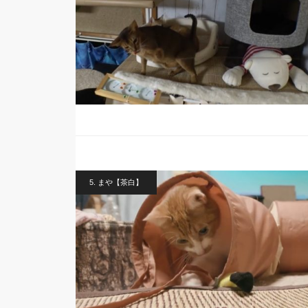
5. まや【茶白】