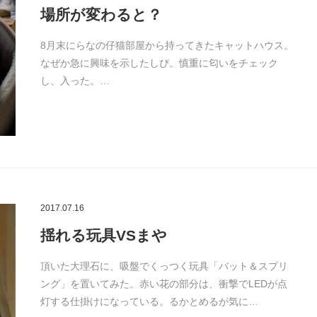
場所が変わると？
8月末にらなの仔猫部屋から持ってきたキャットハウス。
なぜか急に興味を示したしぴ。慎重に匂いをチェック
し、入った。…
2017.07.16
揺れる玩具VSまや
頂いた大理石に、吸盤でくっつく玩具「バット＆スプリ
ング」を置いてみた。赤い花の部分は、衝撃でLEDが点
灯する仕掛けになっている。るかとめるが気に…