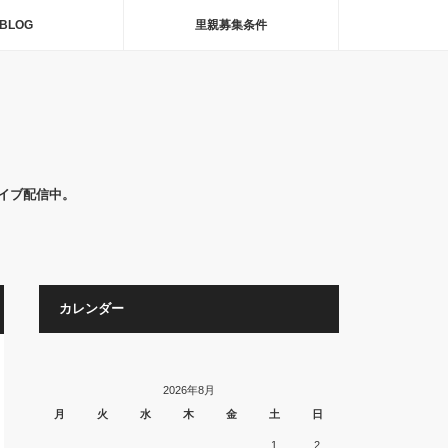
BLOG
里親募集条件
イブ配信中。
カレンダー
2026年8月
月
火
水
木
金
土
日
1
2