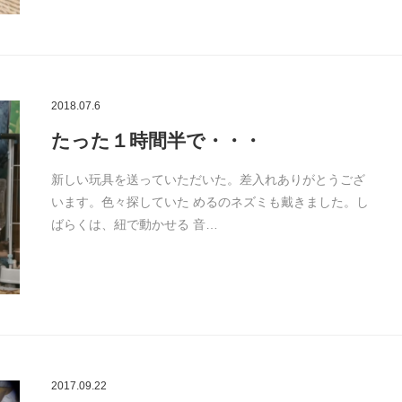
2018.07.6
たった１時間半で・・・
新しい玩具を送っていただいた。差入れありがとうござ
います。色々探していた めるのネズミも戴きました。し
ばらくは、紐で動かせる 音…
2017.09.22