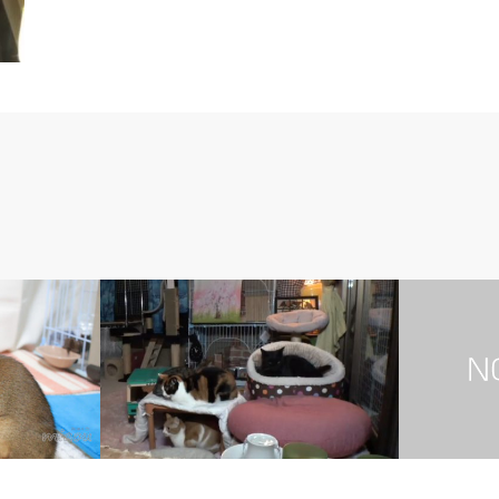
2. くろ【黒猫】
ここ【キジト