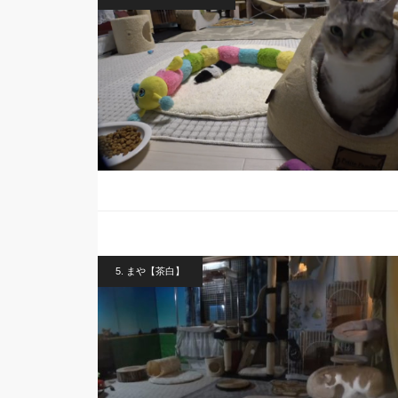
5. まや【茶白】