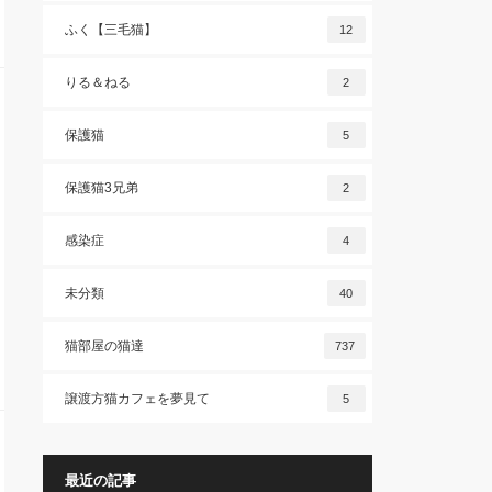
ふく【三毛猫】
12
りる＆ねる
2
保護猫
5
保護猫3兄弟
2
感染症
4
未分類
40
猫部屋の猫達
737
譲渡方猫カフェを夢見て
5
最近の記事