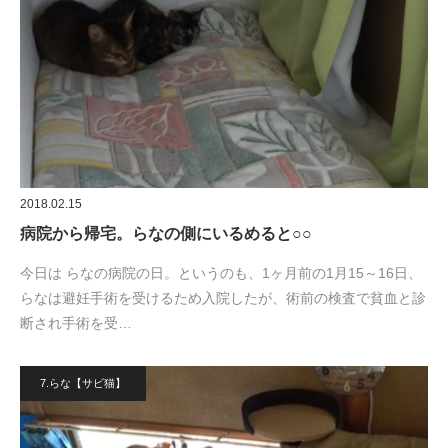
2018.02.15
病院から帰宅。らなの側にいるめると○○
今日は らなの病院の日。というのも、1ヶ月前の1月15～16日、
らなは避妊手術を受けるため入院したが、術前の検査で貧血と診
断され手術を受…
7.らな【サビ猫】