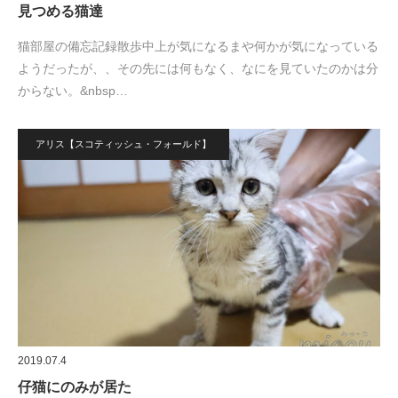
見つめる猫達
猫部屋の備忘記録散歩中上が気になるまや何かが気になっている
ようだったが、、その先には何もなく、なにを見ていたのかは分
からない。&nbsp…
アリス【スコティッシュ・フォールド】
2019.07.4
仔猫にのみが居た