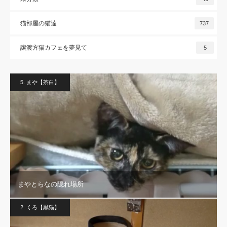
猫部屋の猫達
737
譲渡方猫カフェを夢見て
5
5. まや【茶白】
まやとらなの隠れ場所
2. くろ【黒猫】