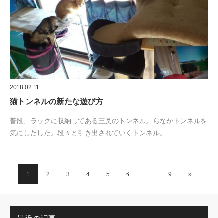
2018.02.11
猫トンネルの新たな遊び方
普段、ラックに収納してある三叉のトンネル。らながトンネルを
気にしだした。段々と引き出されていくトンネル。…
1
2
3
4
5
6
…
9
»