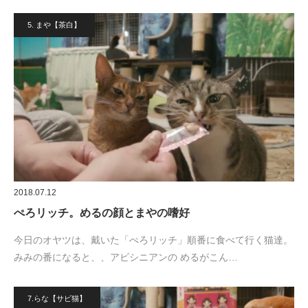
5. まや【茶白】
2018.07.12
ぺろリッチ。めるの顔とまやの嗜好
今日のオヤツは、戴いた「ぺろリッチ」順番に食べて行く猫達。
みみの番になると、、アビシニアンの めるがこん…
7.らな【サビ猫】