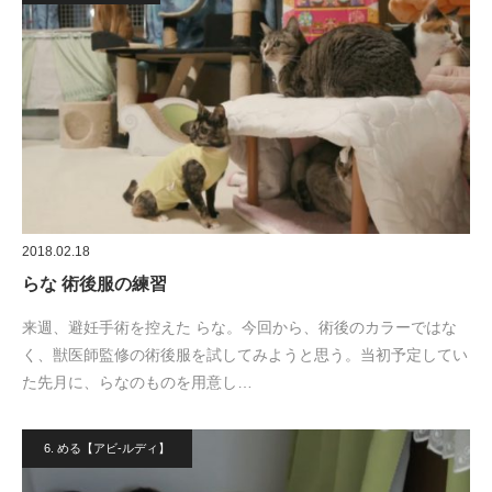
2018.02.18
らな 術後服の練習
来週、避妊手術を控えた らな。今回から、術後のカラーではな
く、獣医師監修の術後服を試してみようと思う。当初予定してい
た先月に、らなのものを用意し…
6. める【アビ-ルディ】