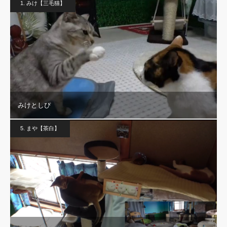
1. みけ【三毛猫】
みけとしぴ
5. まや【茶白】