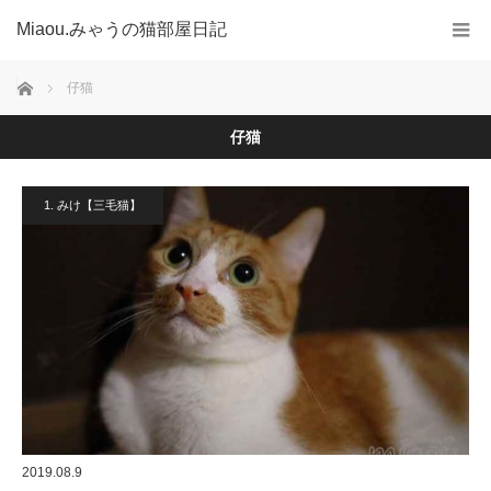
Miaou.みゃうの猫部屋日記
ホーム
仔猫
仔猫
1. みけ【三毛猫】
2019.08.9