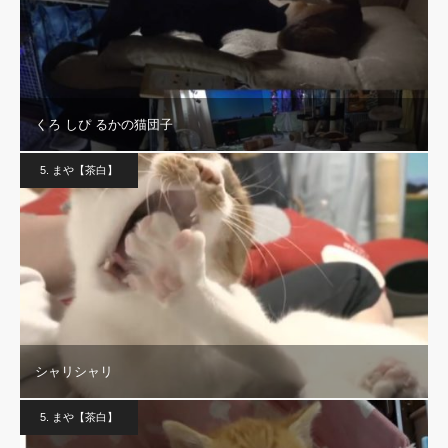
くろ しぴ るかの猫団子
5. まや【茶白】
シャリシャリ
5. まや【茶白】