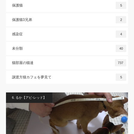
保護猫
5
保護猫3兄弟
2
感染症
4
未分類
40
猫部屋の猫達
737
譲渡方猫カフェを夢見て
5
6. るか【アビ-レッド】