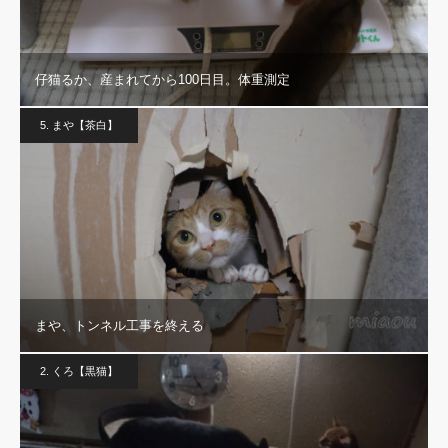
仔猫るか、産まれてから100日目。体重測定
5. まや【茶白】
まや、トンネル工事を終える
2. くろ【黒猫】