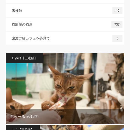
未分類
40
猫部屋の猫達
737
譲渡方猫カフェを夢見て
5
1. みけ【三毛猫】
ちゅーる 2018冬
ふく【三毛猫】