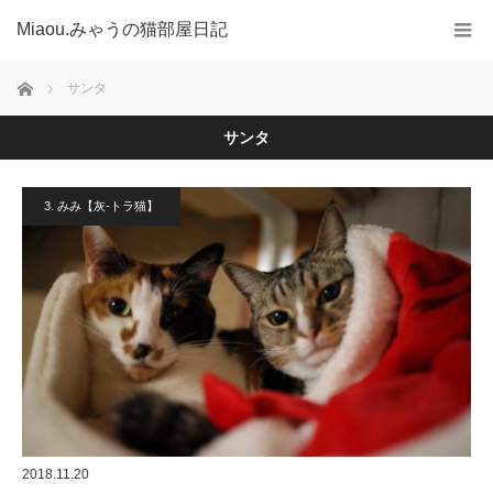
Miaou.みゃうの猫部屋日記
ホーム
サンタ
サンタ
3. みみ【灰-トラ猫】
2018.11.20