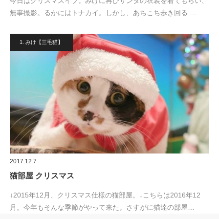
今日はクリスマスイブ。みけに再びサンタの衣装を着てもらい、
無事撮影。るかにはトナカイ。しかし、あちこち歩き回る …
1. みけ【三毛猫】
2017.12.7
猫部屋 クリスマス
↓2015年12月、クリスマス仕様の猫部屋。↓こちらは2016年12
月。今年もそんな季節がやって来た。さすがに猫達の部屋…