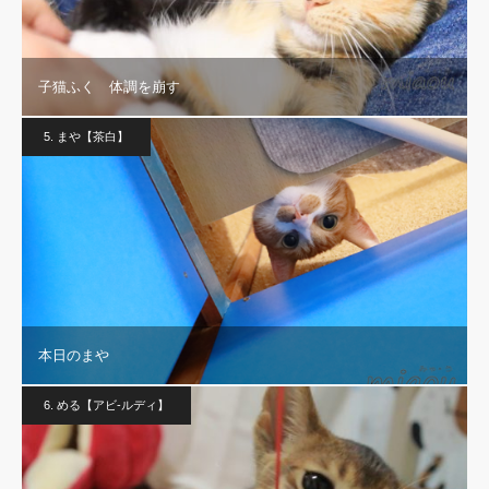
子猫ふく 体調を崩す
5. まや【茶白】
本日のまや
6. める【アビ-ルディ】