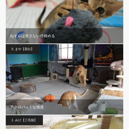
ねずみは渡さない仔猫める
5. まや【茶白】
アクロバットな猫達
1. みけ【三毛猫】