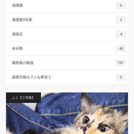
保護猫
5
保護猫3兄弟
2
感染症
4
未分類
40
猫部屋の猫達
737
譲渡方猫カフェを夢見て
5
ふく【三毛猫】