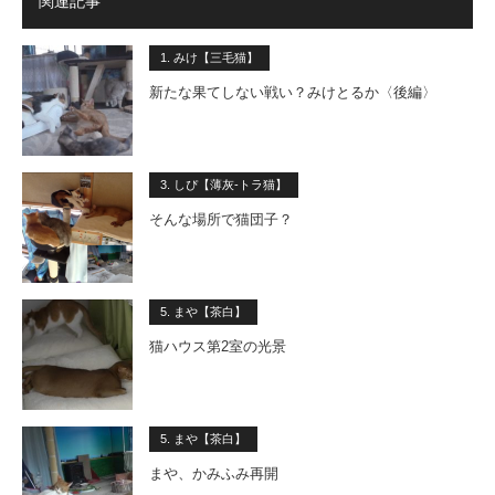
関連記事
1. みけ【三毛猫】
新たな果てしない戦い？みけとるか〈後編〉
3. しぴ【薄灰-トラ猫】
そんな場所で猫団子？
5. まや【茶白】
猫ハウス第2室の光景
5. まや【茶白】
まや、かみふみ再開