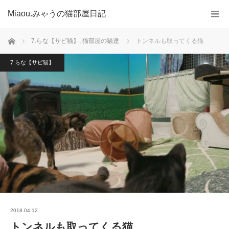
Miaou.みゃうの猫部屋日記
ホーム
7.らな【サビ猫】
,
猫部屋の猫達
トンネルも取ってくる猫
7.らな【サビ猫】
2018.04.12
トンネルも取ってくる猫