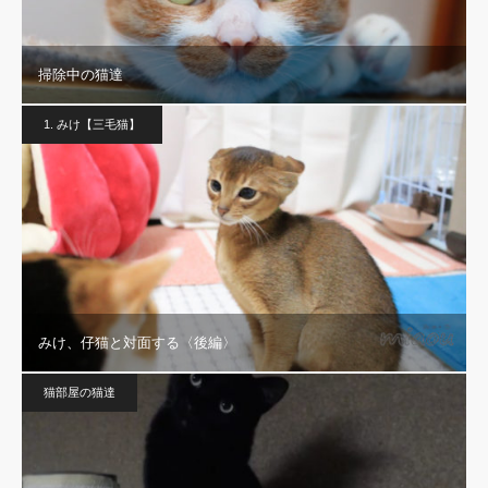
掃除中の猫達
1. みけ【三毛猫】
みけ、仔猫と対面する〈後編〉
猫部屋の猫達