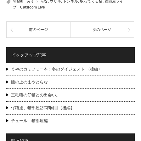
Miaou みゃう
,
らな
,
ウサギ
,
トンネル
,
取ってくる猫
,
猫部屋ライ
ブ Catsroom Live
前のページ
次のページ
ピックアップ記事
まやのカミフミ一本！冬のダイジェスト 〈後編〉
膝の上のまやとらな
三毛猫の仔猫との出会い。
仔猫達、猫部屋訪問9回目【後編】
チュール 猫部屋編