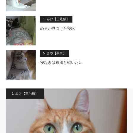
1. みけ【三毛猫】
めるが見つけた寝床
5. まや【茶白】
寝起きは布団と戦いたい
1. みけ【三毛猫】