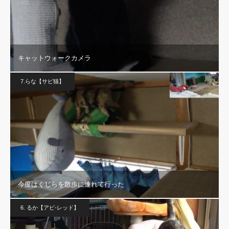
キャットウォークカメラ
7.らな【サビ猫】
今度はくじらを散歩に連れて行った
6. るか【アビ-レッド】