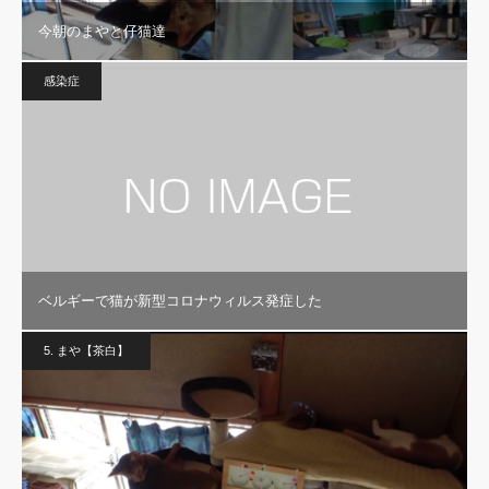
今朝のまやと仔猫達
感染症
ベルギーで猫が新型コロナウィルス発症した
5. まや【茶白】