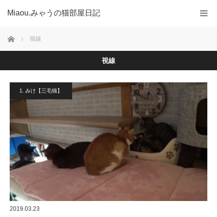
Miaou.みゃうの猫部屋日記
ホーム
視線
視線
1. みけ【三毛猫】
2019.03.23