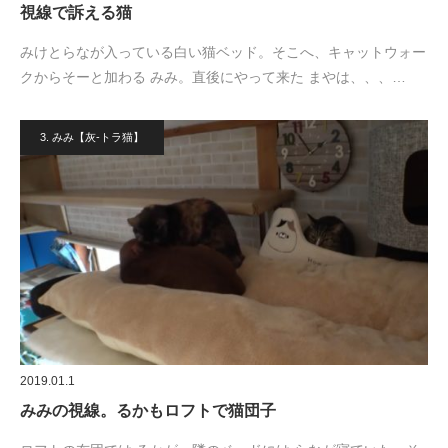
視線で訴える猫
みけとらなが入っている白い猫ベッド。そこへ、キャットウォー
クからそーと加わる みみ。直後にやって来た まやは、、、…
3. みみ【灰-トラ猫】
2019.01.1
みみの視線。るかもロフトで猫団子