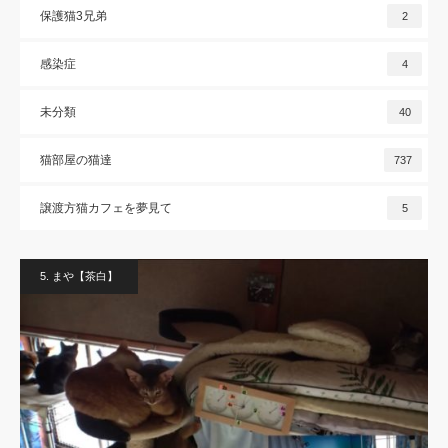
保護猫3兄弟
2
感染症
4
未分類
40
猫部屋の猫達
737
譲渡方猫カフェを夢見て
5
5. まや【茶白】