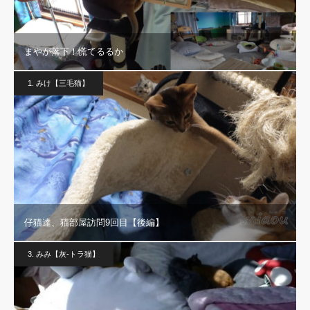
まやが落下！慌てるるか
1. みけ【三毛猫】
仔猫達、猫部屋訪問9回目【後編】
3. みみ【灰-トラ猫】