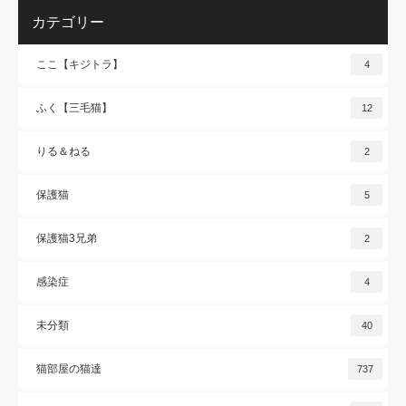
カテゴリー
ここ【キジトラ】
4
ふく【三毛猫】
12
りる＆ねる
2
保護猫
5
保護猫3兄弟
2
感染症
4
未分類
40
猫部屋の猫達
737