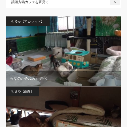
譲渡方猫カフェを夢見て
5
6. るか【アビ-レッド】
らなのかみふみが進化
5. まや【茶白】