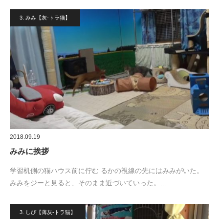
3. みみ【灰-トラ猫】
2018.09.19
みみに挨拶
学習机側の猫ハウス前に佇む るかの視線の先にはみみがいた。
みみをジーと見ると、そのまま近づいていった。…
3. しぴ【薄灰-トラ猫】