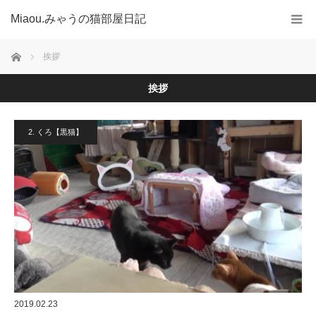
Miaou.みゃうの猫部屋日記
ホーム
挨拶
挨拶
2. くろ【黒猫】
2019.02.23