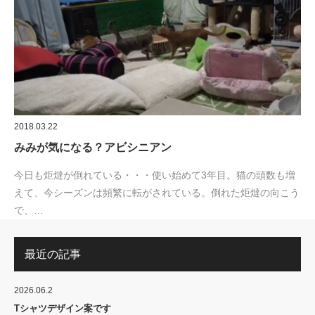
2018.03.22
みみが気になる？アビシニアン
今日も炬燵が倒れている・・・使い始めて3年目。猫の頭数も増
えて、今シーズンは頻繁に転がされている。倒れた炬燵の向こう
で、…
最近の記事
2026.06.2
Tシャツデザイン案です