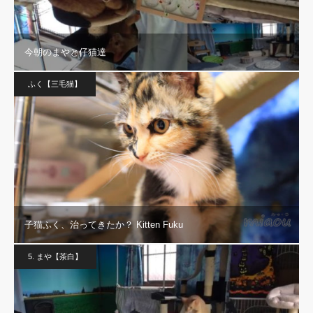
今朝のまやと仔猫達
ふく【三毛猫】
子猫ふく、治ってきたか？ Kitten Fuku
5. まや【茶白】