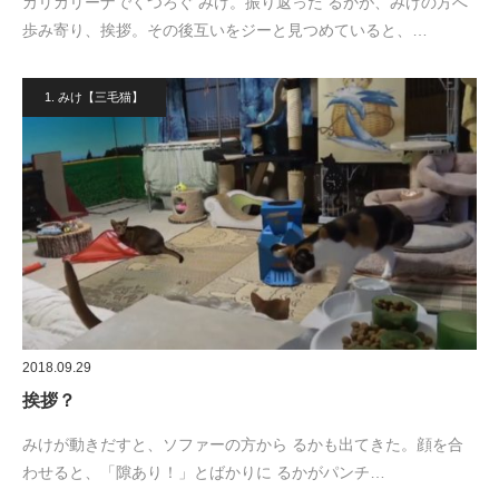
カリカリーナでくつろぐ みけ。振り返った るかが、みけの方へ
歩み寄り、挨拶。その後互いをジーと見つめていると、…
1. みけ【三毛猫】
2018.09.29
挨拶？
みけが動きだすと、ソファーの方から るかも出てきた。顔を合
わせると、「隙あり！」とばかりに るかがパンチ…