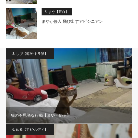
5. まや【茶白】
まやが侵入 飛び出すアビシニアン
3. しぴ【薄灰-トラ猫】
猫の不思議な行動【まや・める】
6. める【アビ-ルディ】