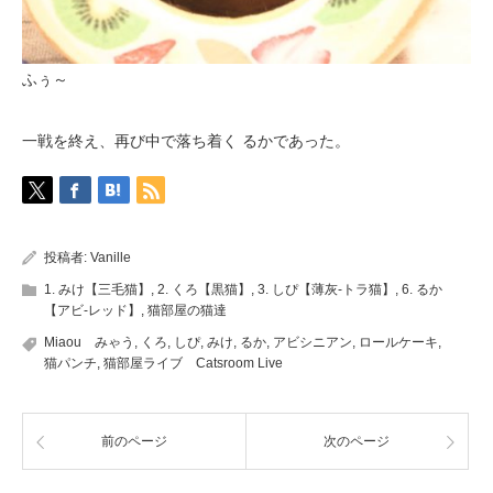
ふぅ～
一戦を終え、再び中で落ち着く るかであった。
投稿者:
Vanille
1. みけ【三毛猫】
,
2. くろ【黒猫】
,
3. しぴ【薄灰-トラ猫】
,
6. るか
【アビ-レッド】
,
猫部屋の猫達
Miaou みゃう
,
くろ
,
しぴ
,
みけ
,
るか
,
アビシニアン
,
ロールケーキ
,
猫パンチ
,
猫部屋ライブ Catsroom Live
前のページ
次のページ