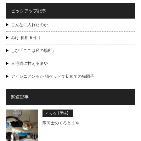
ピックアップ記事
こんなに入れたのか、、
みけ 粗相 6日目
しぴ「ここは私の場所」
三毛猫に甘えるまや
アビシニアンるか 猫ベッドで初めての猫団子
関連記事
2. くろ【黒猫】
隣同士のくろとまや