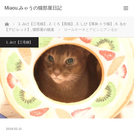
Miaou.みゃうの猫部屋日記
ホーム
1. みけ【三毛猫】
,
2. くろ【黒猫】
,
3. しぴ【薄灰-トラ猫】
,
6. るか
【アビ-レッド】
,
猫部屋の猫達
ロールケーキとアビシニアンるか
1. みけ【三毛猫】
2019.02.11