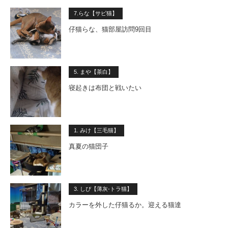
7.らな【サビ猫】
仔猫らな、猫部屋訪問9回目
5. まや【茶白】
寝起きは布団と戦いたい
1. みけ【三毛猫】
真夏の猫団子
3. しぴ【薄灰-トラ猫】
カラーを外した仔猫るか。迎える猫達