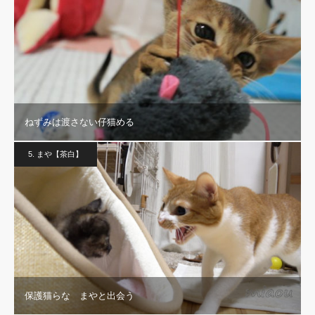
ねずみは渡さない仔猫める
5. まや【茶白】
保護猫らな まやと出会う