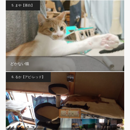
5. まや【茶白】
どかない猫
6. るか【アビ-レッド】