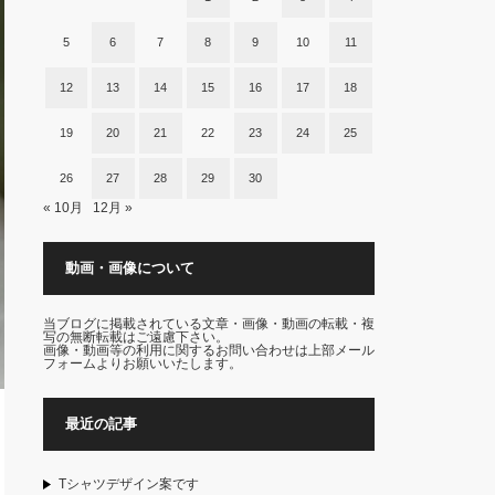
5
6
7
8
9
10
11
12
13
14
15
16
17
18
19
20
21
22
23
24
25
26
27
28
29
30
« 10月
12月 »
動画・画像について
当ブログに掲載されている文章・画像・動画の転載・複
写の無断転載はご遠慮下さい。
画像・動画等の利用に関するお問い合わせは上部メール
フォームよりお願いいたします。
最近の記事
Tシャツデザイン案です