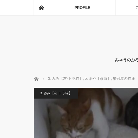
ホーム
PROFILE
みゃうのぶ
ホーム
3. みみ【灰-トラ猫】
,
5. まや【茶白】
,
猫部屋の猫達
3. みみ【灰-トラ猫】