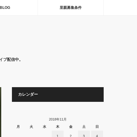
BLOG
里親募集条件
イブ配信中。
カレンダー
2018年11月
月
火
水
木
金
土
日
1
2
3
4