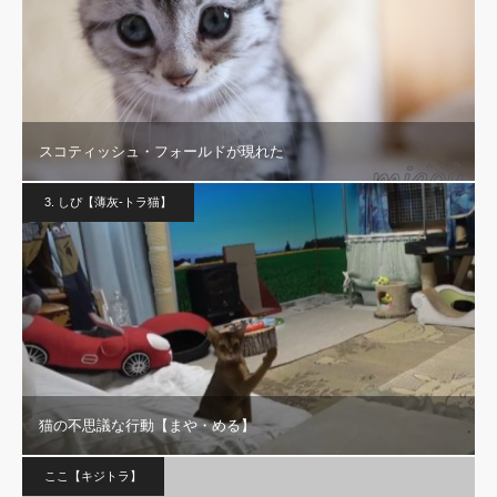
スコティッシュ・フォールドが現れた
3. しぴ【薄灰-トラ猫】
猫の不思議な行動【まや・める】
ここ【キジトラ】