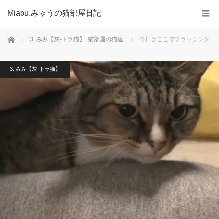
Miaou.みゃうの猫部屋日記
ホーム
3. みみ【灰-トラ猫】
,
猫部屋の猫達
今日はここでブラッシング
3. みみ【灰-トラ猫】