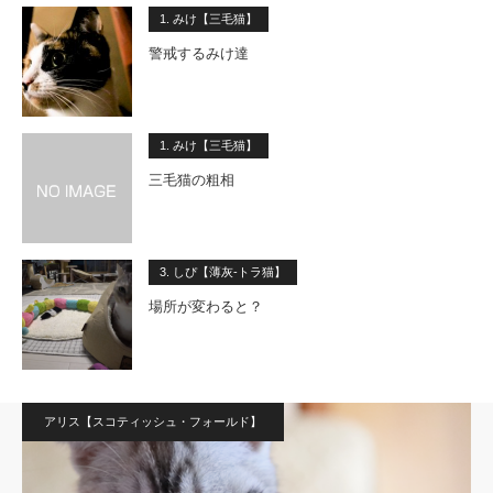
1. みけ【三毛猫】
警戒するみけ達
1. みけ【三毛猫】
三毛猫の粗相
3. しぴ【薄灰-トラ猫】
場所が変わると？
アリス【スコティッシュ・フォールド】