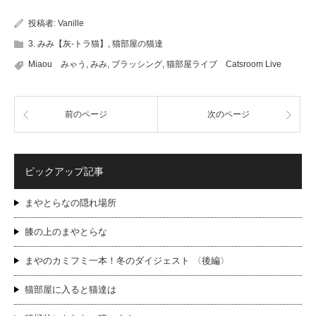
投稿者:
Vanille
3. みみ【灰-トラ猫】
,
猫部屋の猫達
Miaou みゃう
,
みみ
,
ブラッシング
,
猫部屋ライブ Catsroom Live
前のページ
次のページ
ピックアップ記事
まやとらなの隠れ場所
膝の上のまやとらな
まやのカミフミ一本！冬のダイジェスト 〈後編〉
猫部屋に入ると猫達は