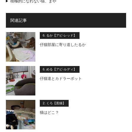
積極的になれない猫、まや
関連記事
6. るか【アビ-レッド】
仔猫部屋に寄り道したるか
6. める【アビ-ルディ】
仔猫達とカドラーポット
2. くろ【黒猫】
猫はどこ？