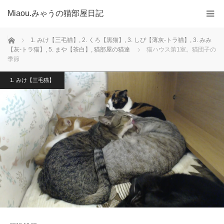
Miaou.みゃうの猫部屋日記
ホーム
1. みけ【三毛猫】
,
2. くろ【黒猫】
,
3. しぴ【薄灰-トラ猫】
,
3. みみ
【灰-トラ猫】
,
5. まや【茶白】
,
猫部屋の猫達
猫ハウス第1室。猫団子の
季節
1. みけ【三毛猫】