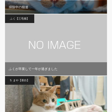
掃除中の猫達
ふく【三毛猫】
ふくが卒業して一年が過ぎました
5. まや【茶白】