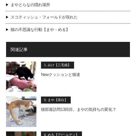
まやとらなの隠れ場所
スコティッシュ・フォールドが現れた
猫の不思議な行動【まや・める】
関連記事
1. みけ【三毛猫】
Newクッションと猫達
5. まや【茶白】
猫部屋訪問13回目。まやの気持ちの変化？
6. める【アビ-ルディ】