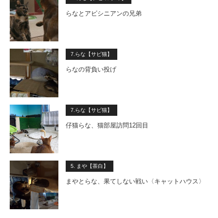
らなとアビシニアンの兄弟
7.らな【サビ猫】
らなの背負い投げ
7.らな【サビ猫】
仔猫らな、猫部屋訪問12回目
5. まや【茶白】
まやとらな、果てしない戦い〈キャットハウス〉