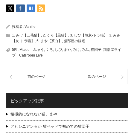
投稿者:
Vanille
1. みけ【三毛猫】
,
2. くろ【黒猫】
,
3. しぴ【薄灰-トラ猫】
,
3. みみ
【灰-トラ猫】
,
5. まや【茶白】
,
猫部屋の猫達
5匹
,
Miaou みゃう
,
くろ
,
しぴ
,
まや
,
みけ
,
みみ
,
猫団子
,
猫部屋ライ
ブ Catsroom Live
前のページ
次のページ
ピックアップ記事
積極的になれない猫、まや
アビシニアンるか 猫ベッドで初めての猫団子