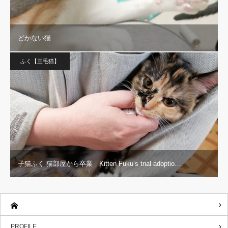
どかない猫
ふく【三毛猫】
子猫ふく 猫部屋から卒業 Kitten Fuku’s trial adoptio…
PROFILE