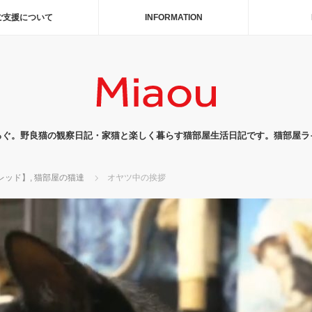
ご支援について
INFORMATION
ろぐ。野良猫の観察日記・家猫と楽しく暮らす猫部屋生活日記です。猫部屋ラ
-レッド】
,
猫部屋の猫達
オヤツ中の挨拶