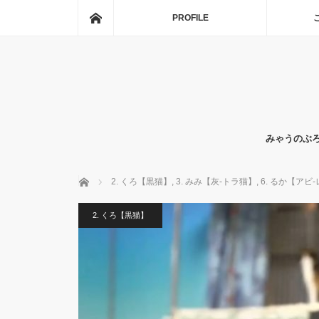
ホーム
PROFILE
みゃうのぶ
ホーム
2. くろ【黒猫】
,
3. みみ【灰-トラ猫】
,
6. るか【アビ
2. くろ【黒猫】