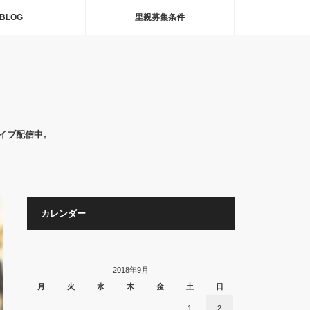
BLOG
里親募集条件
イブ配信中。
カレンダー
2018年9月
月
火
水
木
金
土
日
1
2