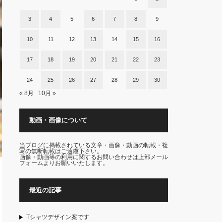
3
4
5
6
7
8
9
10
11
12
13
14
15
16
17
18
19
20
21
22
23
24
25
26
27
28
29
30
« 8月
10月 »
動画・画像について
当ブログに掲載されている文章・画像・動画の転載・複
写の無断転載はご遠慮下さい。
画像・動画等の利用に関するお問い合わせは上部メール
フォームよりお願いいたします。
最近の記事
Tシャツデザイン案です