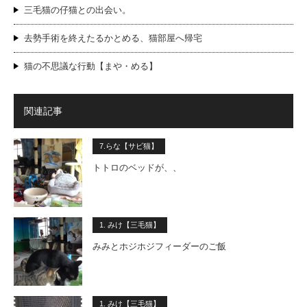
三毛猫の仔猫との出会い。
去勢手術を終えたるかとめる、猫部屋へ帰宅
猫の不思議な行動【まや・める】
関連記事
7.らな【サビ猫】
トトロのベッドが、、
1. みけ【三毛猫】
みみとホジホジフィーダーのご飯
1. みけ【三毛猫】