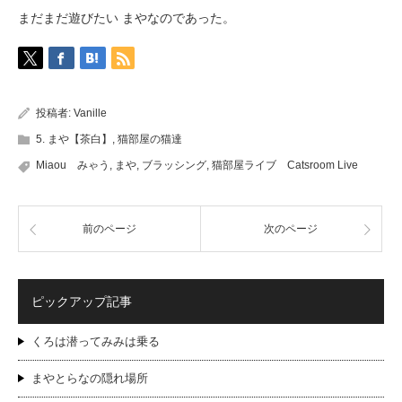
まだまだ遊びたい まやなのであった。
投稿者:
Vanille
5. まや【茶白】
,
猫部屋の猫達
Miaou みゃう
,
まや
,
ブラッシング
,
猫部屋ライブ Catsroom Live
前のページ
次のページ
ピックアップ記事
くろは潜ってみみは乗る
まやとらなの隠れ場所