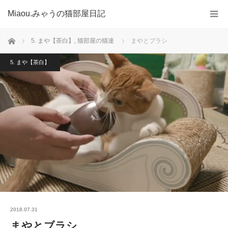
Miaou.みゃうの猫部屋日記
ホーム
5. まや【茶白】
,
猫部屋の猫達
まやとブラシ
5. まや【茶白】
2018.07.31
まやとブラシ