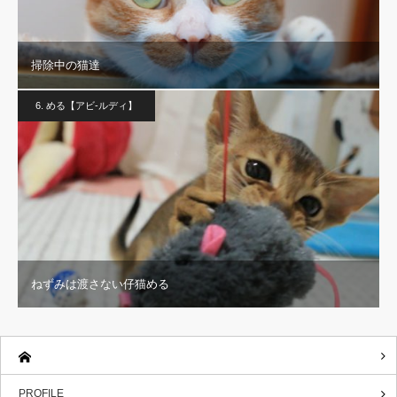
掃除中の猫達
6. める【アビ-ルディ】
ねずみは渡さない仔猫める
PROFILE