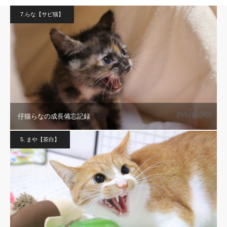
7.らな【サビ猫】
仔猫らなの成長備忘記録
5. まや【茶白】