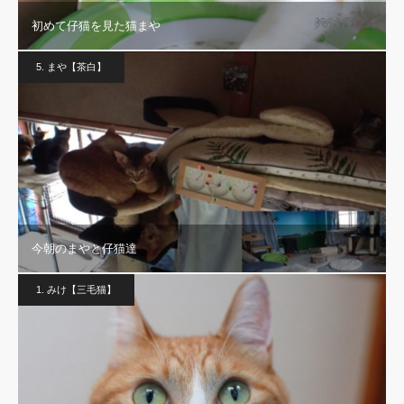
初めて仔猫を見た猫まや
5. まや【茶白】
今朝のまやと仔猫達
1. みけ【三毛猫】