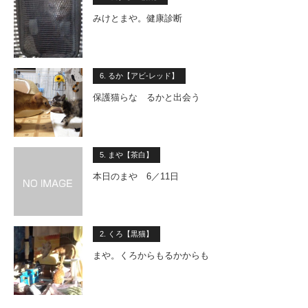
みけとまや。健康診断
6. るか【アビ-レッド】
保護猫らな るかと出会う
5. まや【茶白】
本日のまや 6／11日
2. くろ【黒猫】
まや。くろからもるかからも