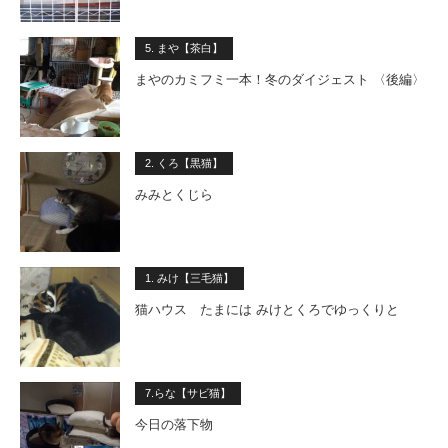
5. まや【茶白】
まやのカミフミ一本！冬のダイジェスト 〈後編〉
2. くろ【黒猫】
みみとくじら
1. みけ【三毛猫】
猫ハウス たまには みけとくろでゆっくりと
7.らな【サビ猫】
今日の落下物