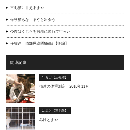
三毛猫に甘えるまや
保護猫らな まやと出会う
今度はくじらを散歩に連れて行った
仔猫達、猫部屋訪問9回目【後編】
関連記事
1. みけ【三毛猫】
猫達の体重測定 2018年11月
1. みけ【三毛猫】
みけとまや