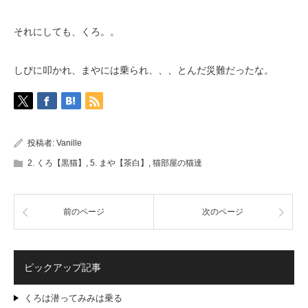
それにしても、くろ。。
しぴに叩かれ、まやには乗られ、、、とんだ災難だったな。
投稿者:
Vanille
2. くろ【黒猫】
,
5. まや【茶白】
,
猫部屋の猫達
前のページ
次のページ
ピックアップ記事
くろは潜ってみみは乗る