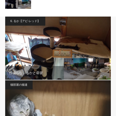
6. るか【アビ-レッド】
仔猫らな。るかと昼寝
猫部屋の猫達