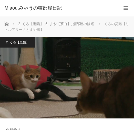
Miaou.みゃうの猫部屋日記
ホーム
2. くろ【黒猫】
,
5. まや【茶白】
,
猫部屋の猫達
くろの災難【リ
トルアリーナとまや編】
2. くろ【黒猫】
2018.07.3