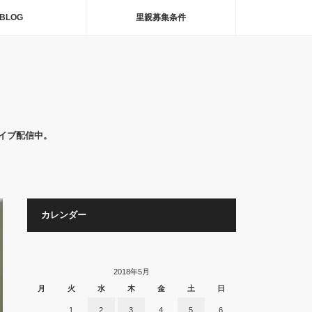
BLOG
里親募集条件
イブ配信中。
カレンダー
2018年5月
月
火
水
木
金
土
日
1
2
3
4
5
6