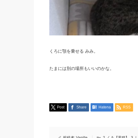
くろに顎を乗せる みみ。
たまには別の場所もいいのかな。
Post
Share
Hatena
RSS
投稿者:
Vanille
2. くろ【黒猫】
,
3.