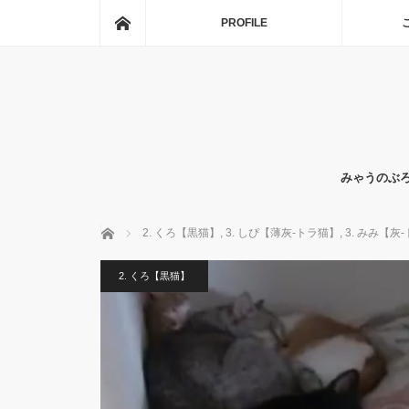
ホーム
PROFILE
みゃうのぶ
ホーム
2. くろ【黒猫】
,
3. しぴ【薄灰-トラ猫】
,
3. みみ【灰
2. くろ【黒猫】