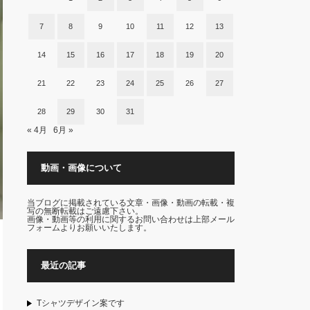
7
8
9
10
11
12
13
14
15
16
17
18
19
20
21
22
23
24
25
26
27
28
29
30
31
« 4月
6月 »
動画・画像について
当ブログに掲載されている文章・画像・動画の転載・複
写の無断転載はご遠慮下さい。
画像・動画等の利用に関するお問い合わせは上部メール
フォームよりお願いいたします。
最近の記事
Tシャツデザイン案です