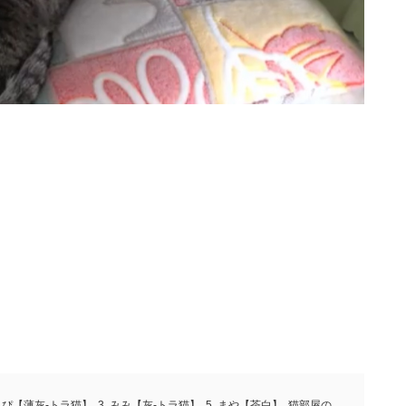
 しぴ【薄灰-トラ猫】
,
3. みみ【灰-トラ猫】
,
5. まや【茶白】
,
猫部屋の