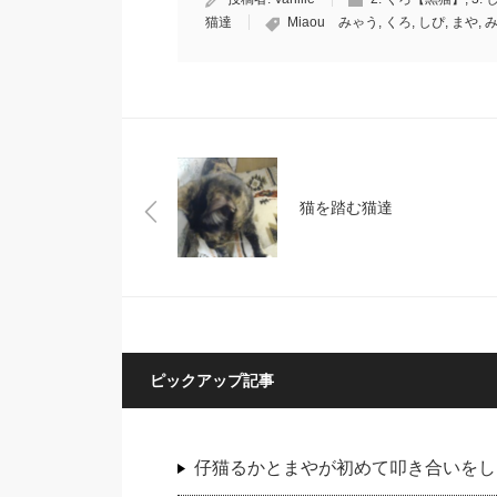
猫達
Miaou みゃう
,
くろ
,
しぴ
,
まや
,
猫を踏む猫達
ピックアップ記事
仔猫るかとまやが初めて叩き合いをし