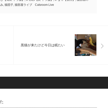
みみ
,
猫団子
,
猫部屋ライブ Catsroom Live
黒猫が来たけど今日は眠たい
た