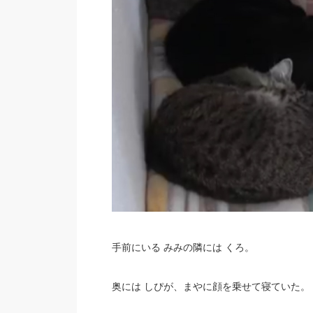
手前にいる みみの隣には くろ。
奥には しぴが、まやに顔を乗せて寝ていた。