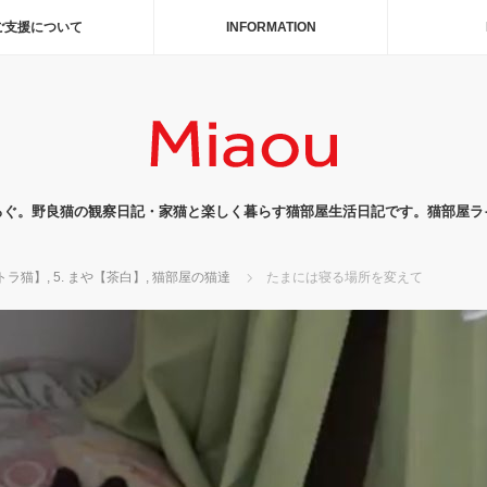
ご支援について
INFORMATION
ろぐ。野良猫の観察日記・家猫と楽しく暮らす猫部屋生活日記です。猫部屋ラ
-トラ猫】
,
5. まや【茶白】
,
猫部屋の猫達
たまには寝る場所を変えて