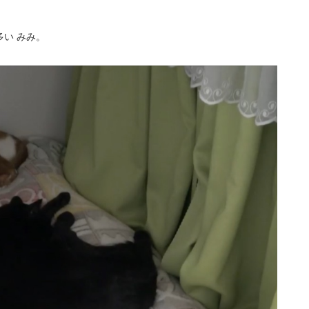
い みみ。