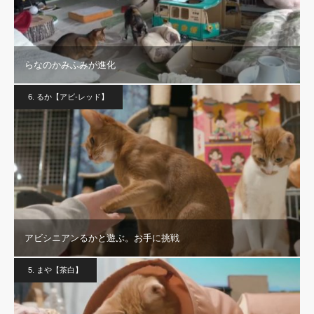
らなのかみふみが進化
6. るか【アビ-レッド】
アビシニアンるかと遊ぶ。お手に挑戦
5. まや【茶白】