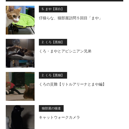
5. まや【茶白】
仔猫らな、猫部屋訪問５回目「まや」
2. くろ【黒猫】
くろ・まやとアビシニアン兄弟
2. くろ【黒猫】
くろの災難【リトルアリーナとまや編】
猫部屋の猫達
キャットウォークカメラ