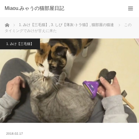
Miaou.みゃうの猫部屋日記
ホーム
1. みけ【三毛猫】
,
3. しぴ【薄灰-トラ猫】
,
猫部屋の猫達
この
タイミングでみけが甘えに来た
1. みけ【三毛猫】
2018.02.17