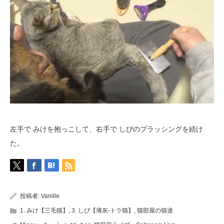
左手で みけを抱っこして、右手で しぴのブラッシングを続け
た。
投稿者:
Vanille
1. みけ【三毛猫】
,
3. しぴ【薄灰-トラ猫】
,
猫部屋の猫達