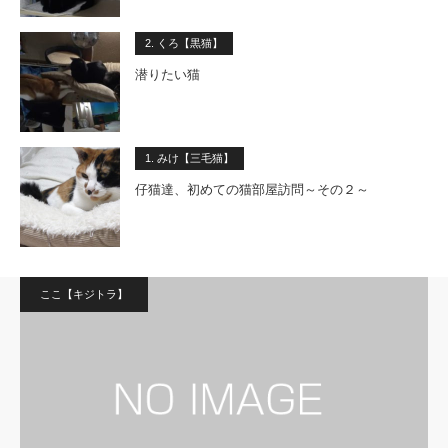
2. くろ【黒猫】
潜りたい猫
1. みけ【三毛猫】
仔猫達、初めての猫部屋訪問～その２～
ここ【キジトラ】