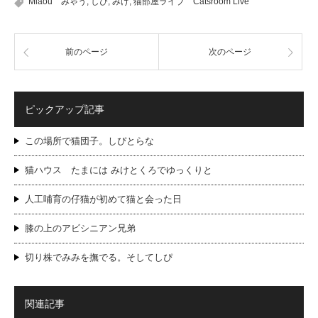
Miaou みゃう
,
しぴ
,
みけ
,
猫部屋ライブ Catsroom Live
前のページ
次のページ
ピックアップ記事
この場所で猫団子。しぴとらな
猫ハウス たまには みけとくろでゆっくりと
人工哺育の仔猫が初めて猫と会った日
膝の上のアビシニアン兄弟
切り株でみみを撫でる。そしてしぴ
関連記事