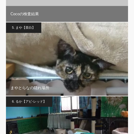
Cocoの検査結果
5. まや【茶白】
まやとらなの隠れ場所
6. るか【アビ-レッド】