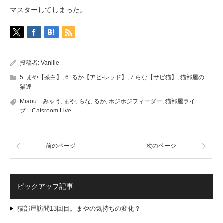
マスターしてしまった。
投稿者:
Vanille
5. まや【茶白】
,
6. るか【アビ-レッド】
,
7.らな【サビ猫】
,
猫部屋の
猫達
Miaou みゃう
,
まや
,
らな
,
るか
,
ホジホジフィーダー
,
猫部屋ライ
ブ Catsroom Live
前のページ
次のページ
ピックアップ記事
猫部屋訪問13回目。まやの気持ちの変化？