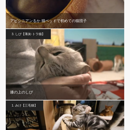
アビシニアンるか 猫ベッドで初めての猫団子
3. しぴ【薄灰-トラ猫】
膝の上のしぴ
1. みけ【三毛猫】