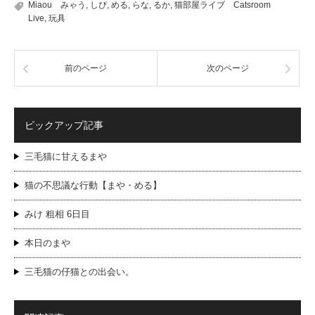
Miaou みゃう
,
しぴ
,
める
,
らな
,
るか
,
猫部屋ライブ Catsroom
Live
,
玩具
前のページ
次のページ
ピックアップ記事
三毛猫に甘えるまや
猫の不思議な行動【まや・める】
みけ 粗相 6日目
本日のまや
三毛猫の仔猫との出会い。