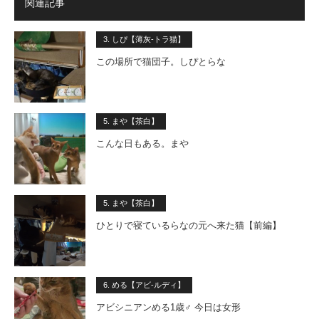
関連記事
3. しぴ【薄灰-トラ猫】
この場所で猫団子。しぴとらな
5. まや【茶白】
こんな日もある。まや
5. まや【茶白】
ひとりで寝ているらなの元へ来た猫【前編】
6. める【アビ-ルディ】
アビシニアンめる1歳♂ 今日は女形