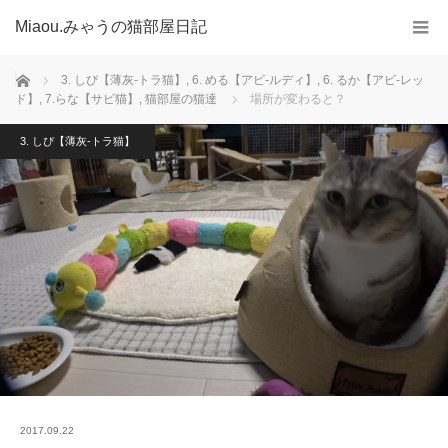
Miaou.みゃうの猫部屋日記
ホーム
3. しぴ【薄灰-トラ猫】
,
6. める【アビ-ルディ】
,
6. るか【アビ-レッ
ド】
,
7.らな【サビ猫】
,
猫部屋の猫達
場所が変わると？
3. しぴ【薄灰-トラ猫】
2017.09.22