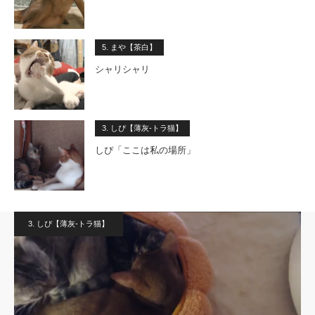
5. まや【茶白】
シャリシャリ
3. しぴ【薄灰-トラ猫】
しぴ「ここは私の場所」
3. しぴ【薄灰-トラ猫】