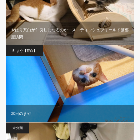
やはり茶白が仲良しになるのか スコティッシュフォールド猫部
屋訪問
5. まや【茶白】
本日のまや
未分類