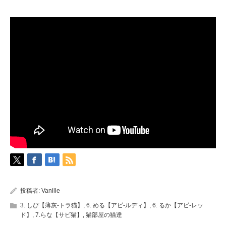
投稿者:
Vanille
3. しぴ【薄灰-トラ猫】
,
6. める【アビ-ルディ】
,
6. るか【アビ-レッ
ド】
,
7.らな【サビ猫】
,
猫部屋の猫達