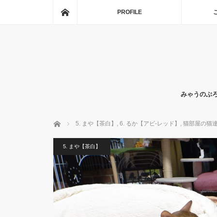
ホーム
PROFILE
みゃうのぶ
ホーム
5. まや【茶白】
,
6. るか【アビ-レッド】
,
猫部屋の猫
5. まや【茶白】