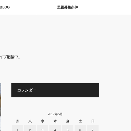
BLOG
里親募集条件
イブ配信中。
カレンダー
2017年5月
月
火
水
木
金
土
日
1
2
3
4
5
6
7