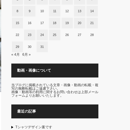
8
9
10
11
12
13
14
15
16
17
18
19
20
21
22
23
24
25
26
27
28
29
30
31
« 4月
6月 »
動画・画像について
当ブログに掲載されている文章・画像・動画の転載・複
写の無断転載はご遠慮下さい。
画像・動画等の利用に関するお問い合わせは上部メール
フォームよりお願いいたします。
最近の記事
Tシャツデザイン案です